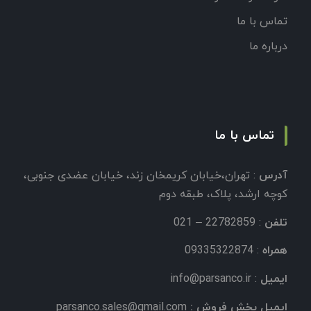
تماس با ما
درباره ما
تماس با ما
آدرس
: تهران،خیابان کریمخان زند، خیابان عضدی جنوبی،
کوچه ارشد، پلاک، طبقه دوم
تلفن
: 22782859 – 021
همراه
: 09335322874
ایمیل
:
info@parsanco.ir
ایمیل بخش فروش :
parsanco.sales@gmail.com