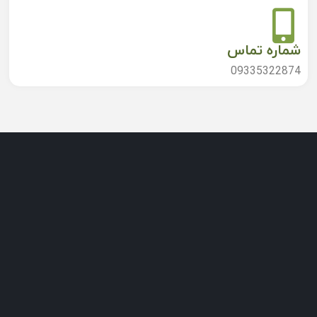
شماره تماس
09335322874