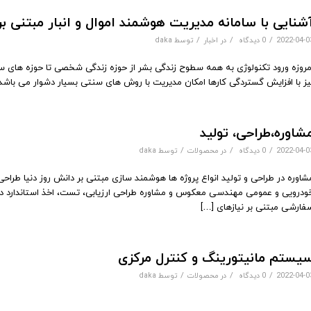
شنایی با سامانه مدیریت هوشمند اموال و انبار مبتنی بر FID
/
/
/
2022-04-0
0 دیدگاه
در
اخبار
توسط
daka
مروزه ورود تکنولوژی به همه سطوح زندگی بشر از حوزه زندگی شخصی تا حوزه های ساز
یز با افزایش گستردگی کارها امکان مدیریت با روش های سنتی بسیار دشوار می باشد. 
شاوره،طراحی، تولید
/
/
/
2022-04-0
0 دیدگاه
در
محصولات
توسط
daka
شاوره در طراحی و تولید انواع پروژه ها هوشمند سازی مبتنی بر دانش روز دنیا طرا
ودرویی و عمومی مهندسی معکوس و مشاوره طراحی ارزیابی، تست، اخذ استاندارد در
فارشی مبتنی بر نیازهای […]
یستم مانیتورینگ و کنترل مرکزی
/
/
/
2022-04-0
0 دیدگاه
در
محصولات
توسط
daka