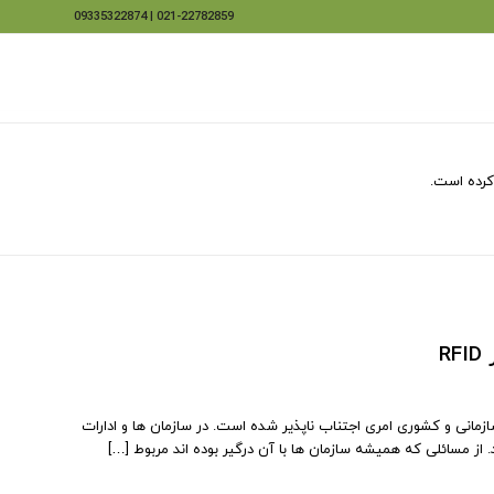
021-22782859 | 09335322874
R
مانی و کشوری امری اجتناب ناپذیر شده است. در سازمان ها و ادارات
از مسائلی که همیشه سازمان ها با آن درگیر بوده اند مربوط […]