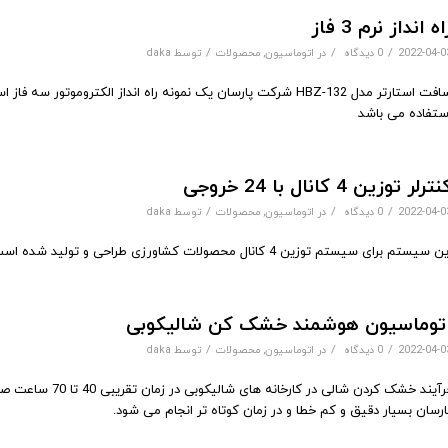
اه انداز نرم 3 فاز
/
/
/
2022-04-0
0 دیدگاه
در
اتوماسیون
,
محصولات
توسط
daka
سافت استارتر مدل HBZ-132 شرکت پارسان یک نمونه راه انداز الکترومو
ستفاده می باشد
ترلر توزین 4 کانال با 24 خروجی
/
/
/
2022-04-0
0 دیدگاه
در
اتوماسیون
,
محصولات
توسط
daka
سیستم برای سیستم توزین 4 کانال محصولات کشاورزی طراحی و تولید شده است ولی قابلیت تغییر کاربری برای انواع کاربردهای توزین را دارا می باشد.
توماسیون هوشمند خشک کن شالیکوبی
/
/
/
2022-04-0
0 دیدگاه
در
اتوماسیون
,
محصولات
توسط
daka
فرآیند خشک کردن ش
ارسان بسیار دقیق و کم خطا و در زمان کوتاه تر انجام می شود.