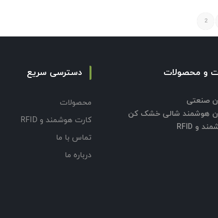
2
 و محصولات
دسترسی سریع
ن صنعتی
محصولات
ون هوشمند شالی خشک کن
کارت هوشمند و RFID
د و RFID
تماس با ما
درباره ما