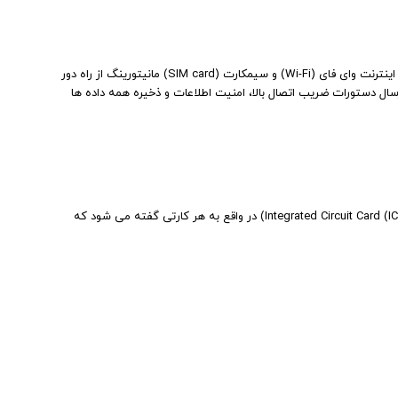
نرم افزار ها و اپلیکیشن های کاربردی برای مدیریت سیستم تبادل اطلاعات از طریق اینترنت وای فای (Wi-Fi) و سیمکارت (SIM card) مانیتورینگ از راه دور
کارت هوشمند (Smart card)، کارت چیپ دار (Chip card) یا کارت با مدار مجتمع (Integrated Circuit Card (ICC)) در واقع به هر کارتی گفته می شود که