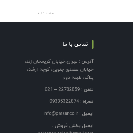
صفحه 1 از 2
تماس با ما
آدرس
: تهران،خیابان کریمخان زند،
خیابان عضدی جنوبی، کوچه ارشد،
پلاک، طبقه دوم
تلفن
: 22782859 – 021
همراه
: 09335322874
ایمیل
:
info@parsanco.ir
ایمیل بخش فروش :