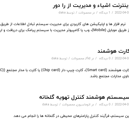
ینترنت اشیاء و مدیریت از را دور
/
/
/
2022-04-0
1 دیدگاه
در
محصولات
توسط
daka
 موبایل (Mobile)، وب یا کامپیوتر مدیریت با سیستم پیامک برای دریافت و ارسال دستورات ضریب اتصال بالا، امنیت اطلاعات و ذخیره همه داده ها
ارت هوشمند
/
/
/
2022-04-0
0 دیدگاه
در
rfid
,
محصولات
توسط
daka
اوی مدارات مجتمع باشد.
یسستم هوشمند کنترل تهویه گلخانه
/
/
/
2022-04-0
0 دیدگاه
در
اتوماسیون
,
محصولات
توسط
daka
ین سیستم، فرآیند کنترل پارامترهای محیطی در گلخانه ها را انجام می دهد.