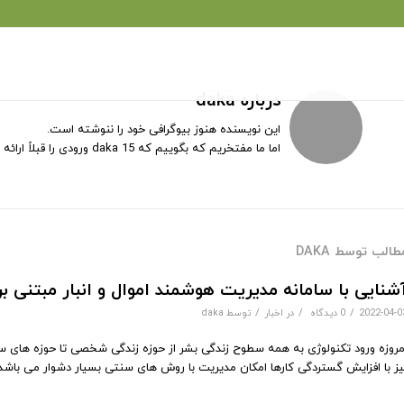
درباره
daka
این نویسنده هنوز بیوگرافی خود را ننوشته است.
اما ما مفتخریم که بگوییم که
15 ورودی را قبلاً ارائه کرده است.
daka
طالب توسط DAKA
شنایی با سامانه مدیریت هوشمند اموال و انبار مبتنی بر FID
/
/
/
2022-04-0
0 دیدگاه
در
اخبار
توسط
daka
مروزه ورود تکنولوژی به همه سطوح زندگی بشر از حوزه زندگی شخصی تا حوزه های ساز
یز با افزایش گستردگی کارها امکان مدیریت با روش های سنتی بسیار دشوار می باشد. 